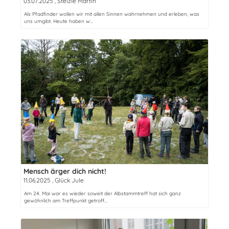
03.07.2025
, Stelzle Martin
Als Pfadfinder wollen wir mit allen Sinnen wahrnehmen und erleben, was
uns umgibt. Heute haben w...
Mensch ärger dich nicht!
11.06.2025
, Glück Jule
Am 24. Mai war es wieder soweit der Albstammtreff hat sich ganz
gewöhnlich am Treffpunkt getroff...