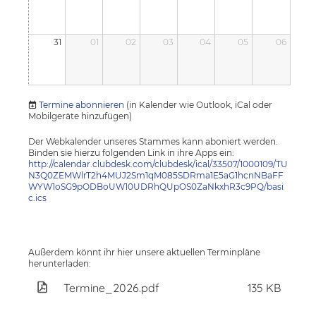
31
01
02
03
04
05
06
Termine abonnieren
(in Kalender wie Outlook, iCal oder
Mobilgeräte hinzufügen)
Der Webkalender unseres Stammes kann aboniert werden.
Binden sie hierzu folgenden Link in ihre Apps ein:
http://calendar.clubdesk.com/clubdesk/ical/33507/1000109/TU
N3Q0ZEMWlrT2h4MUJ2Sm1qM085SDRma1E5aG1hcnNBaFF
WYW1oSG9pODBoUW10UDRhQUpOS0ZaNkxhR3c9PQ/basi
c.ics
Außerdem könnt ihr hier unsere aktuellen Terminpläne
herunterladen:
Termine_2026.pdf
135 KB