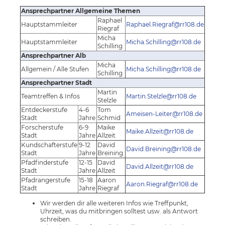
Ansprechpartner Allgemeine Themen
Raphael
Hauptstammleiter
Raphael.Riegraf@rr108.de
Riegraf
Micha
Hauptstammleiter
Micha.Schilling@rr108.de
Schilling
Ansprechpartner Alb
Micha
Allgemein / Alle Stufen
Micha.Schilling@rr108.de
Schilling
Ansprechpartner Stadt
Martin
Teamtreffen & Infos
Martin.Stelzle@rr108.de
Stelzle
Entdeckerstufe
4-6
Tom
Ameisen-Leiter@rr108.de
Stadt
Jahre
Schmid
Forscherstufe
6-9
Maike
Maike.Allzeit@rr108.de
Stadt
Jahre
Allzeit
Kundschafterstufe
9-12
David
David.Breining@rr108.de
Stadt
Jahre
Breining
Pfadfinderstufe
12-15
David
David.Allzeit@rr108.de
Stadt
Jahre
Allzeit
Pfadrangerstufe
15-18
Aaron
Aaron.Riegraf@rr108.de
Stadt
Jahre
Riegraf
Wir werden dir alle weiteren Infos wie Treffpunkt,
Uhrzeit, was du mitbringen solltest usw. als Antwort
schreiben.