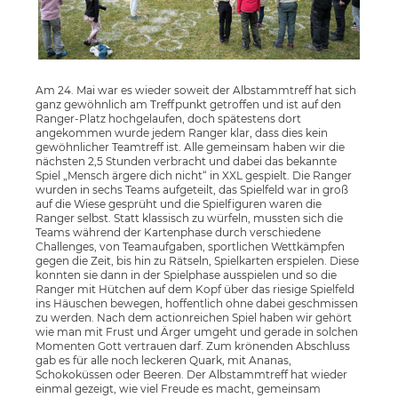
Am 24. Mai war es wieder soweit der Albstammtreff hat sich
ganz gewöhnlich am Treffpunkt getroffen und ist auf den
Ranger-Platz hochgelaufen, doch spätestens dort
angekommen wurde jedem Ranger klar, dass dies kein
gewöhnlicher Teamtreff ist. Alle gemeinsam haben wir die
nächsten 2,5 Stunden verbracht und dabei das bekannte
Spiel „Mensch ärgere dich nicht“ in XXL gespielt. Die Ranger
wurden in sechs Teams aufgeteilt, das Spielfeld war in groß
auf die Wiese gesprüht und die Spielfiguren waren die
Ranger selbst. Statt klassisch zu würfeln, mussten sich die
Teams während der Kartenphase durch verschiedene
Challenges, von Teamaufgaben, sportlichen Wettkämpfen
gegen die Zeit, bis hin zu Rätseln, Spielkarten erspielen. Diese
konnten sie dann in der Spielphase ausspielen und so die
Ranger mit Hütchen auf dem Kopf über das riesige Spielfeld
ins Häuschen bewegen, hoffentlich ohne dabei geschmissen
zu werden. Nach dem actionreichen Spiel haben wir gehört
wie man mit Frust und Ärger umgeht und gerade in solchen
Momenten Gott vertrauen darf. Zum krönenden Abschluss
gab es für alle noch leckeren Quark, mit Ananas,
Schokoküssen oder Beeren. Der Albstammtreff hat wieder
einmal gezeigt, wie viel Freude es macht, gemeinsam